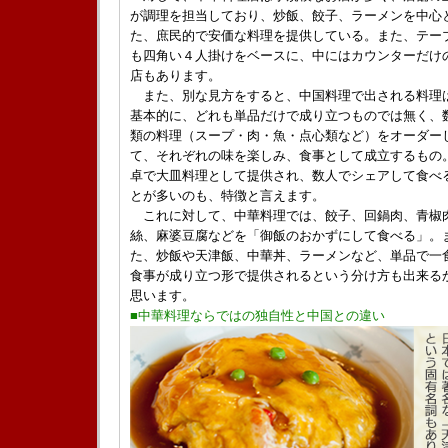
が調理を担当しており、炒飯、餃子、ラーメンを中心
た、庶民的で安価な料理を提供している。また、テー
も四角い４人掛けをベースに、中にはカウンターだけ
店もあります。
また、別な見方をすると、中国料理で出される料理
基本的に、どれも単品だけで成り立つものでは無く、
類の料理（スープ・肉・魚・点心類など）をオーダー
て、それぞれの味を楽しみ、食事として成立するもの
卓で大皿料理として提供され、数人でシェアして食べ
とが多いのも、特徴と言えます。
これに対して、中華料理では、餃子、回鍋肉、青椒
絲、麻婆豆腐などを「御飯のおかずにして食べる」。
た、炒飯や天津飯、中華丼、ラーメンなど、単品で一
食事が成り立つ形で提供されるという分け方も出来る
思います。
■中華料理ならではの独自性と中国との違い